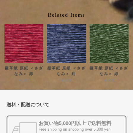
Related Items
擬革紙 原紙 ＜さざ
擬革紙 原紙 ＜さざ
擬革紙 原紙 ＜さざ
なみ＞ 赤
なみ＞ 紺
なみ＞ 緑
¥6,600
¥6,600
¥6,600
送料・配送について
お買い物5,000円以上で送料無料
Free shipping on shopping over 5,000 yen