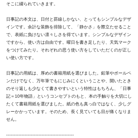
そこに綴られていきます。
日事記の本文は、日付と罫線しかない、とってもシンプルなデザ
インです。余計な装飾を排除して、「静かさ」を際立たせること
で、表紙に負けない凛々しさを得ています。シンプルなデザイン
ですから、使い方は自由です。曜日を書き足したり、天気マーク
をつけてみたり。それぞれの思う使い方をしていただくのが正し
い使い方です。
日事記の用紙は、厚めの書籍用紙を選びました。鉛筆やボールペ
ンだけでなく、万年筆でもにじみにくということや、開いたとき
のそり返しも少なくて書きやすいという特性はもちろん、「日事
記＝10年物語」というコンセプトのもと、本の手触りを大切にし
たくて書籍用紙を選びました。紙の色も真っ白ではなく、少しグ
レーかかっています。そのため、長く見ていても目が痛くなりま
せん。
--------------------------------------------