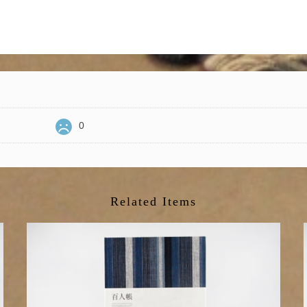
0
Related Items