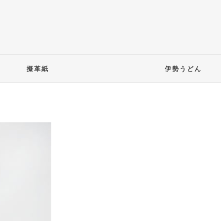
擬革紙
伊勢うどん