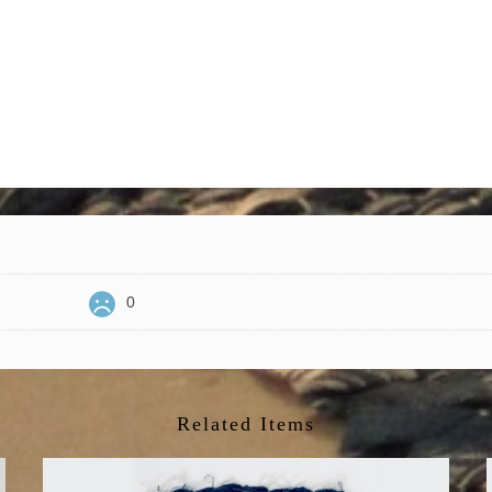
0
Related Items