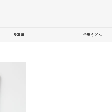
擬革紙
伊勢うどん