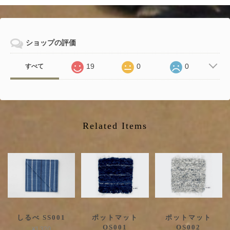
ショップの評価
19
0
0
すべて
Related Items
しるべ SS001
ポットマット
ポットマット
OS001
OS002
¥1,320