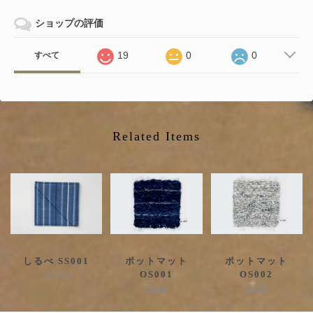
ショップの評価
19
0
0
すべて
Related Items
しるべ SS001
ポットマット
ポットマット
OS001
OS002
¥1,320
¥3,300
¥3,300