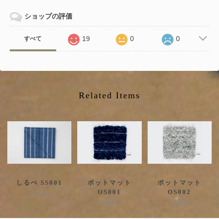
ショップの評価
19
0
0
すべて
Related Items
しるべ SS001
ポットマット
ポットマット
OS001
OS002
¥1,320
¥3,300
¥3,300