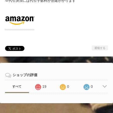
※代引決済には代引手数料が別途かかります
通報する
ショップの評価
19
0
0
すべて