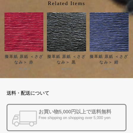
Related Items
擬革紙 原紙 ＜さざ
擬革紙 原紙 ＜さざ
擬革紙 原紙 ＜さざ
なみ＞ 赤
なみ＞ 黒
なみ＞ 紺
¥6,600
¥6,600
¥6,600
送料・配送について
お買い物5,000円以上で送料無料
Free shipping on shopping over 5,000 yen