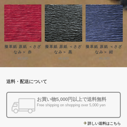
擬革紙 原紙 ＜さざ
擬革紙 原紙 ＜さざ
擬革紙 原紙 ＜さざ
なみ＞ 赤
なみ＞ 黒
なみ＞ 紺
¥6,600
¥6,600
¥6,600
送料・配送について
お買い物5,000円以上で送料無料
Free shipping on shopping over 5,000 yen
詳しい送料はこちら