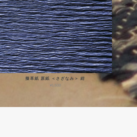
擬革紙 原紙 ＜さざなみ＞ 紺
¥6,600