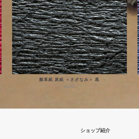
擬革紙 原紙 ＜さざなみ＞ 黒
¥6,600
ショップ紹介