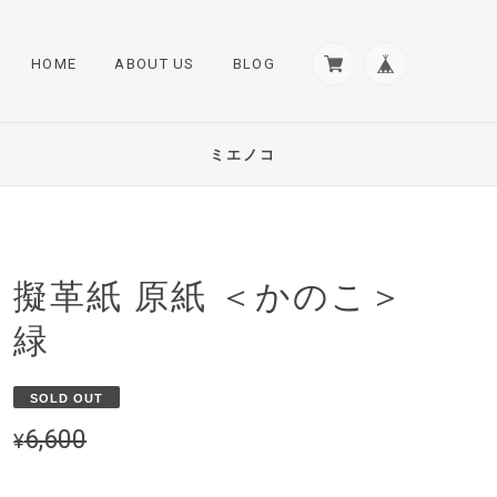
HOME
ABOUT US
BLOG
ミエノコ
擬革紙 原紙 ＜かのこ＞
緑
SOLD OUT
6,600
¥