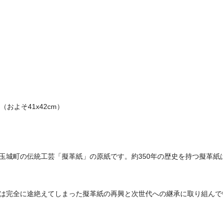
およそ41x42cm）
玉城町の伝統工芸「擬革紙」の原紙です。約350年の歴史を持つ擬革紙
は完全に途絶えてしまった擬革紙の再興と次世代への継承に取り組んで