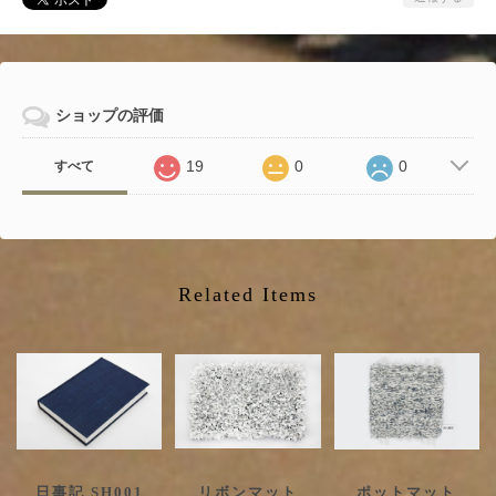
ショップの評価
19
0
0
すべて
Related Items
日事記 SH001
リボンマット
ポットマット