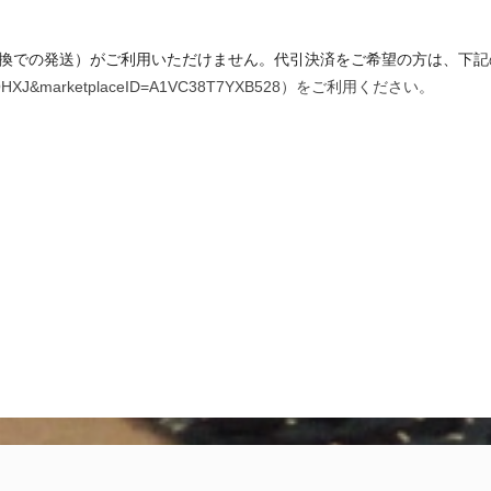
換での発送）がご利用いただけません。代引決済をご希望の方は、下記の
VLKYOHXJ&marketplaceID=A1VC38T7YXB528）をご利用ください。