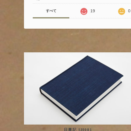
19
0
すべて
日事記 SH001