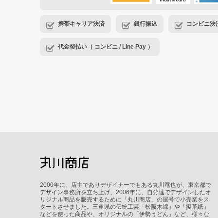
携帯キャリア決済
銀行振込
コンビニ決済・
代金後払い（ コンビニ / Line Pay ）
2000年に、店主でありデザイナーでもある丸川竜也が、東京都で
デザイン事務所を立ち上げ、2006年に、自分達でデザインしたオ
リジナル商品を販売するために「丸川商店」の屋号で小売業をス
タートさせました。三重県の伝統工芸「松阪木綿」や「擬革紙」
などを使った商品や、オリジナルの「伊勢うどん」など、様々な